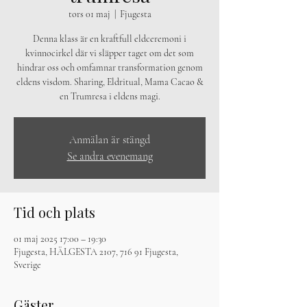
tors 01 maj
  |  
Fjugesta
Denna klass är en kraftfull eldceremoni i
kvinnocirkel där vi släpper taget om det som
hindrar oss och omfamnar transformation genom
eldens visdom. Sharing, Eldritual, Mama Cacao &
en Trumresa i eldens magi.
Anmälan är stängd
Se andra evenemang
Tid och plats
01 maj 2025 17:00 – 19:30
Fjugesta, HÄLGESTA 2107, 716 91 Fjugesta,
Sverige
Gäster