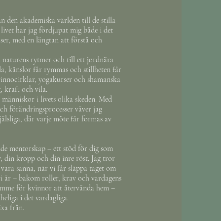
n den akademiska världen till de stilla
ivet har jag fördjupat mig både i det
lser, med en längtan att förstå och
l naturens rytmer och till ett jordnära
a, känslor får rymmas och stillheten får
 kvinnocirklar, yogakurser och shamanska
 kraft och vila.
 människor i livets olika skeden. Med
h förändringsprocesser väver jag
älsliga, där varje möte får formas av
ande mentorskap – ett stöd för dig som
lv, din kropp och din inre röst. Jag tror
 vara sanna, när vi får släppa taget om
 vi är – bakom roller, krav och vardagens
trymme för kvinnor att återvända hem –
t heliga i det vardagliga.
äxa från.