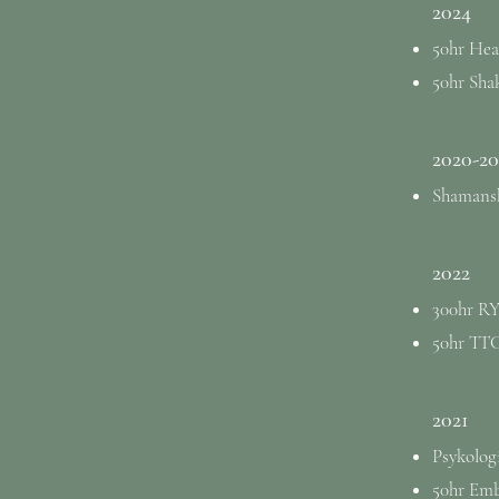
2024
50hr Hea
50hr Sha
2020-20
Shamansk
2022
300hr RY
50hr TTC
2021
Psykolog
50hr Emb