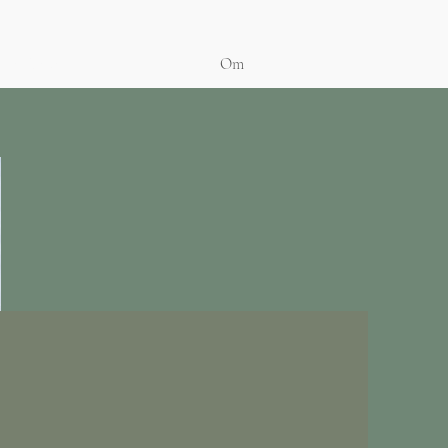
oga & event
Om