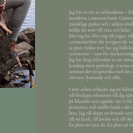
Jag bär en väv av erfarenheter – frå
stunderna i naturens famn. Genom l
mänskliga psyket och i själens röre
stödja det som vill växa och helas.
Min väg har fört mig till yogan, til
ceremoniarbete där kroppen får tal
ta plats. Sedan 2017 har jag hållt
ceremonier – rum för återknytning,
Jag har lång erfarenhet av att möta
kunskap inom psykologi, trauma oc
samman det terapeutiska med det sj
närvaro, lyssnande och tillit.
I mitt arbete erbjuder jag ett håll
vill fördjupa relationen till dig sjä
på läkandet som uppstår när vi får
prestation, och istället landa i det
brus. Jag vill skapa ett levande u
till sin kraft, till jorden och till de
En plats att vara du. En plats att v